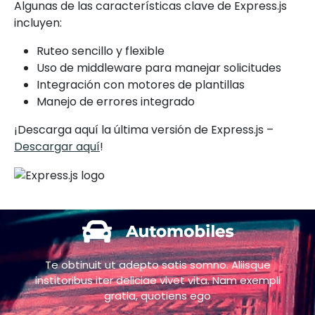
Algunas de las características clave de Express.js
incluyen:
Ruteo sencillo y flexible
Uso de middleware para manejar solicitudes
Integración con motores de plantillas
Manejo de errores integrado
¡Descarga aquí la última versión de Express.js –
Descargar aquí
!
Te obtinuit ut adepto satis somno. Aliisque
institoribus iter deliciae vivet vita. Nam exempli
gratia, quotiens ego