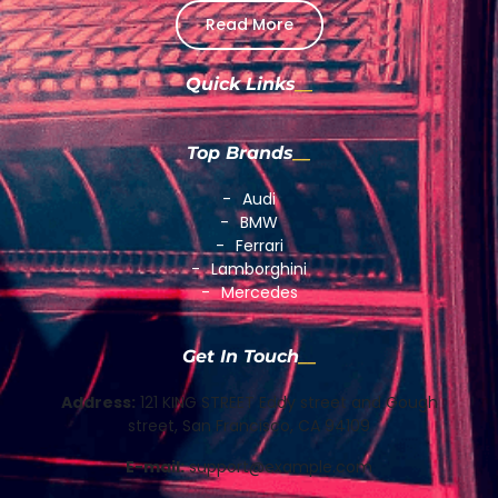
Read More
Quick Links
Top Brands
Audi
BMW
Ferrari
Lamborghini
Mercedes
Get In Touch
Address:
121 KING STREET Eddy street and Gough
street, San Francisco, CA 94109
E-mail:
support@example.com