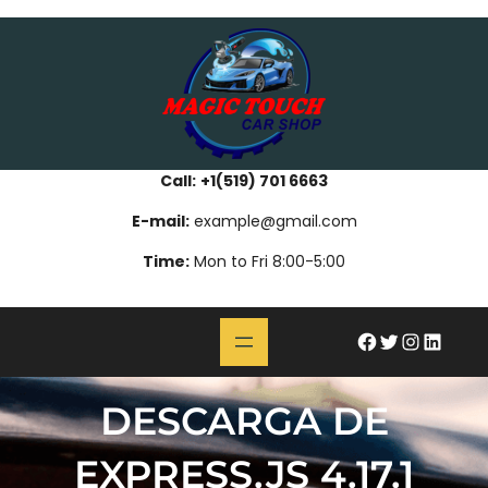
Skip
bahsegel
paribahis
bahsegel
bettilt
bahsegel
paribahis
bahsegel
bettilt
bahsegel
paribahis
bahsegel
to
content
Call:
+1(519) 701 6663
E-mail:
example@gmail.com
Time:
Mon to Fri 8:00-5:00
#
Twitter
Instagram
LinkedIn
DESCARGA DE
EXPRESS.JS 4.17.1