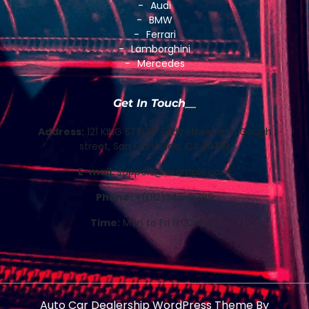
Audi
BMW
Ferrari
Lamborghini
Mercedes
Get In Touch
Address:
121 KING STREET Eddy street and Gough
street, San Francisco, CA 94109
E-mail:
support@example.com
Phone:
+(012)345-6789
Time:
Mon to Fri 8:00-5:00
Auto Car Dealership WordPress Theme
By