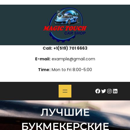
Skip
bahsegel
paribahis
bahsegel
bettilt
bahsegel
paribahis
bahsegel
bettilt
bahsegel
paribahis
bahsegel
to
content
Call:
+1(519) 701 6663
E-mail:
example@gmail.com
Time:
Mon to Fri 8:00-5:00
#
Twitter
Instagram
LinkedIn
ЛУЧШИЕ
БУКМЕКЕРСКИЕ