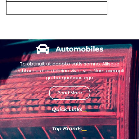
Te obtinuit ut adepto satis somno. Aliisque
institoribus iter deliciae vivet vita. Nam exempli
gratia, quotiens ego
Read More
Quick Links
Top Brands