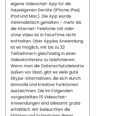
eigene Videochat-App für die
hauseigenen Geräte (iPhone, iPad,
iPod und Mac). Die App wurde
minimalistisch gehalten – mehr als
die Internet-Telefonie mit oder
ohne Video ist in FaceTime nicht
enthalten. Über Apples Anwendung
ist es möglich, mit bis zu 32
Teilnehmern gleichzeitig in einer
Videokonferenz zu telefonieren.
Wenn man die Datenschutzdebatte
außen vor lässt, gibt es viele gute
Skype-Alternativen, die sich durch
sinnvolle und kreative Funktionen
auszeichnen. Die im Folgenden
vorgestellten 15 Videochat-
Anwendungen sind allesamt gratis
erhältlich. Wir beleuchten die
Stärken und Schwächen dieser