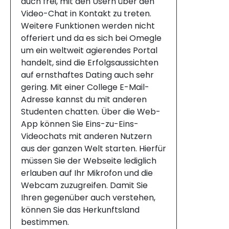
auch frei, mit den Usern über den
Video-Chat in Kontakt zu treten.
Weitere Funktionen werden nicht
offeriert und da es sich bei Omegle
um ein weltweit agierendes Portal
handelt, sind die Erfolgsaussichten
auf ernsthaftes Dating auch sehr
gering. Mit einer College E-Mail-
Adresse kannst du mit anderen
Studenten chatten. Über die Web-
App können Sie Eins-zu-Eins-
Videochats mit anderen Nutzern
aus der ganzen Welt starten. Hierfür
müssen Sie der Webseite lediglich
erlauben auf Ihr Mikrofon und die
Webcam zuzugreifen. Damit Sie
Ihren gegenüber auch verstehen,
können Sie das Herkunftsland
bestimmen.