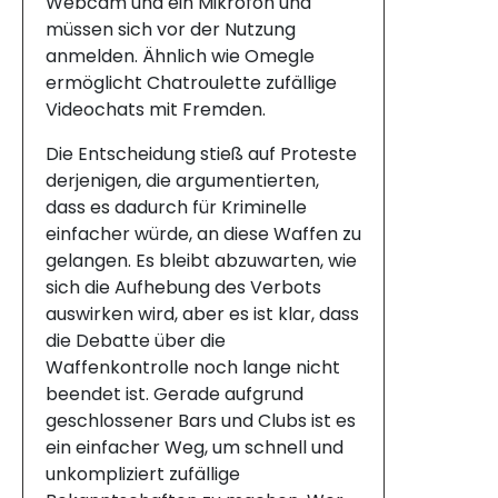
Webcam und ein Mikrofon und
müssen sich vor der Nutzung
anmelden. Ähnlich wie Omegle
ermöglicht Chatroulette zufällige
Videochats mit Fremden.
Die Entscheidung stieß auf Proteste
derjenigen, die argumentierten,
dass es dadurch für Kriminelle
einfacher würde, an diese Waffen zu
gelangen. Es bleibt abzuwarten, wie
sich die Aufhebung des Verbots
auswirken wird, aber es ist klar, dass
die Debatte über die
Waffenkontrolle noch lange nicht
beendet ist. Gerade aufgrund
geschlossener Bars und Clubs ist es
ein einfacher Weg, um schnell und
unkompliziert zufällige