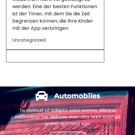
werden. Eine der besten Funktionen
ist der Timer, mit dem Sie die Zeit
begrenzen können, die Ihre Kinder
mit der App verbringen.
Uncategorized
Te obtinuit ut adepto satis somno. Aliisque
institoribus iter deliciae vivet vita. Nam exempli
gratia, quotiens ego