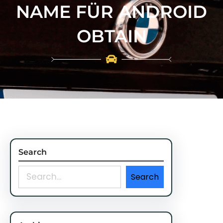
NAME FÜR ANDROID
OBTAIN
Search
S
Search
e
a
r
c