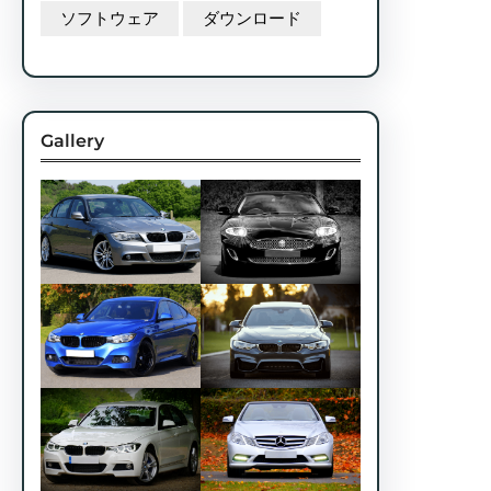
ソフトウェア
ダウンロード
Gallery