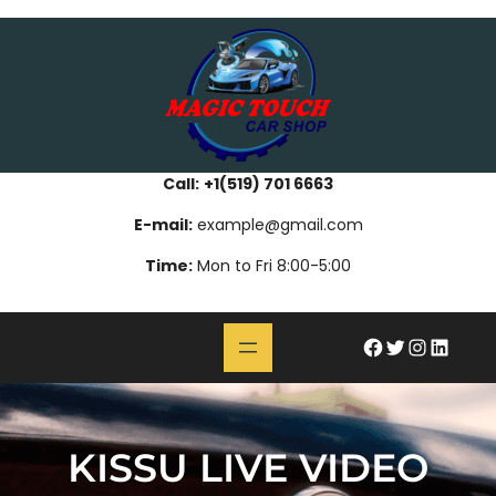
Skip
bahsegel
paribahis
bahsegel
bettilt
bahsegel
paribahis
bahsegel
bettilt
bahsegel
paribahis
bahsegel
to
content
Call:
+1(519) 701 6663
E-mail:
example@gmail.com
Time:
Mon to Fri 8:00-5:00
#
Twitter
Instagram
LinkedIn
KISSU LIVE VIDEO