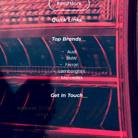
Read More
Quick Links
Top Brands
Audi
BMW
Ferrari
Lamborghini
Mercedes
Get In Touch
Address:
121 KING STREET Eddy street and Gough
street, San Francisco, CA 94109
E-mail:
support@example.com
Phone:
+(012)345-6789