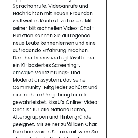
Sprachanrufe, Videoanrufe und
Nachrichten mit neuen Freunden
weltweit in Kontakt zu treten. Mit
seiner blitzschnellen Video-Chat-
Funktion können Sie aufregende
neue Leute kennenlernen und eine
aufregende Erfahrung machen.
Darüber hinaus verfügt KissU über
ein KI-basiertes Screening-,
omwgke
Verifizierungs- und
Moderationssystem, das seine
Community-Mitglieder schützt und
eine sichere Umgebung für alle
gewährleistet. KissU’s Online-Video-
Chat ist für alle Nationalitäten,
Altersgruppen und Hintergründe
geeignet. Mit seiner zufälligen Chat-
Funktion wissen Sie nie, mit wem Sie