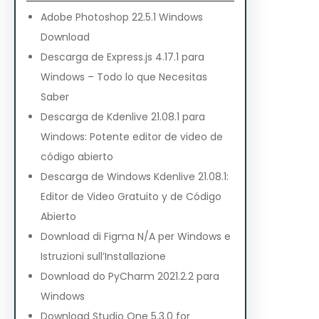
Adobe Photoshop 22.5.1 Windows
Download
Descarga de Express.js 4.17.1 para
Windows – Todo lo que Necesitas
Saber
Descarga de Kdenlive 21.08.1 para
Windows: Potente editor de video de
código abierto
Descarga de Windows Kdenlive 21.08.1:
Editor de Video Gratuito y de Código
Abierto
Download di Figma N/A per Windows e
Istruzioni sull’Installazione
Download do PyCharm 2021.2.2 para
Windows
Download Studio One 5.3.0 for