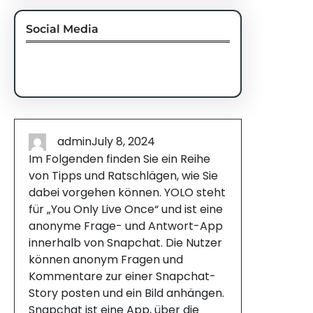
Social Media
Facebook
Twitter
Instagram
LinkedIn
Pinterest
Vimeo
Tumblr
admin
July 8, 2024
Im Folgenden finden Sie ein Reihe
von Tipps und Ratschlägen, wie Sie
dabei vorgehen können. YOLO steht
für „You Only Live Once“ und ist eine
anonyme Frage- und Antwort-App
innerhalb von Snapchat. Die Nutzer
können anonym Fragen und
Kommentare zur einer Snapchat-
Story posten und ein Bild anhängen.
Snapchat ist eine App, über die