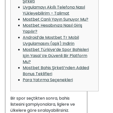
Şirketi
Uygulamayı Akıllı Telefona Nasıl
Yükleyebilirim – Talimat
Mostbet Canlı Yayın Sunuyor Mu?
Mostbet Hesabınıza Nasıl Giriş
Yapılır?
Android’de Mostbet Tr Mobil
Uygulamasını (apk) Indirin
Mostbet Türkiye’de Spor Bahisleri
Için Yasal Ve Güvenli Bir Platform
Mu?
Mostbet Bahis Şirketi’nden Added
Bonus Teklifleri
Para Yatırma Seçenekleri
Bir spor seçtikten sonra, bahis
listesini şampiyonalara, liglere ve
ülkelere göre sıralayabilirsiniz.