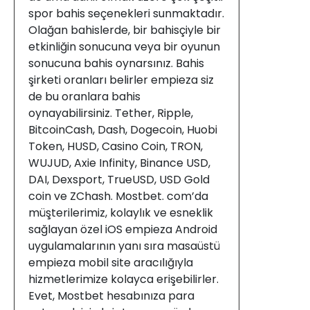
spor bahis seçenekleri sunmaktadır.
Olağan bahislerde, bir bahisçiyle bir
etkinliğin sonucuna veya bir oyunun
sonucuna bahis oynarsınız. Bahis
şirketi oranları belirler empieza siz
de bu oranlara bahis
oynayabilirsiniz. Tether, Ripple,
BitcoinCash, Dash, Dogecoin, Huobi
Token, HUSD, Casino Coin, TRON,
WUJUD, Axie Infinity, Binance USD,
DAI, Dexsport, TrueUSD, USD Gold
coin ve ZChash. Mostbet. com’da
müşterilerimiz, kolaylık ve esneklik
sağlayan özel iOS empieza Android
uygulamalarının yanı sıra masaüstü
empieza mobil site aracılığıyla
hizmetlerimize kolayca erişebilirler.
Evet, Mostbet hesabınıza para