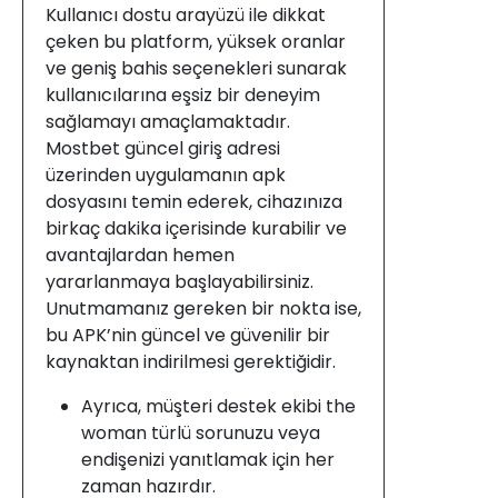
Kullanıcı dostu arayüzü ile dikkat
çeken bu platform, yüksek oranlar
ve geniş bahis seçenekleri sunarak
kullanıcılarına eşsiz bir deneyim
sağlamayı amaçlamaktadır.
Mostbet güncel giriş adresi
üzerinden uygulamanın apk
dosyasını temin ederek, cihazınıza
birkaç dakika içerisinde kurabilir ve
avantajlardan hemen
yararlanmaya başlayabilirsiniz.
Unutmamanız gereken bir nokta ise,
bu APK’nin güncel ve güvenilir bir
kaynaktan indirilmesi gerektiğidir.
Ayrıca, müşteri destek ekibi the
woman türlü sorunuzu veya
endişenizi yanıtlamak için her
zaman hazırdır.