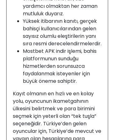
yardımcı olmaktan her zaman
mutluluk duyarız.
Yüksek itibarının kanıtı, gerçek
bahisçi kullanıcılarından gelen
sayısız olumlu eleştirilerin yanı
sıra resmi derecelendirmelerdir.
Mostbet APK indir işlemi, bahis
platformunun sunduğu
hizmetlerden sorunsuzca
faydalanmak isteyenler için
büyük öneme sahiptir.
Kayıt olmanın en hızlı ve en kolay
yolu, oyuncunun ikametgahının
ülkesini belirtmek ve para birimini
seçmek için yeterli olan “tek tuşla”
seçeneğidir. Türkiye’den gelen
oyuncular için, Türkiye’de mevcut ve
yaygın olan hesaplarına para