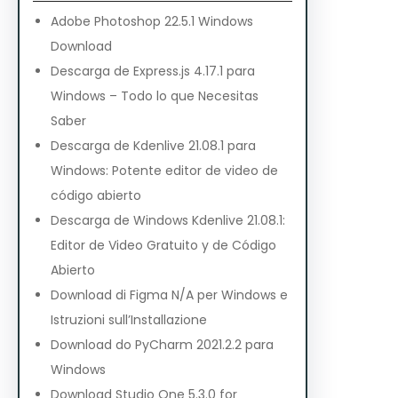
Adobe Photoshop 22.5.1 Windows
Download
Descarga de Express.js 4.17.1 para
Windows – Todo lo que Necesitas
Saber
Descarga de Kdenlive 21.08.1 para
Windows: Potente editor de video de
código abierto
Descarga de Windows Kdenlive 21.08.1:
Editor de Video Gratuito y de Código
Abierto
Download di Figma N/A per Windows e
Istruzioni sull’Installazione
Download do PyCharm 2021.2.2 para
Windows
Download Studio One 5.3.0 for