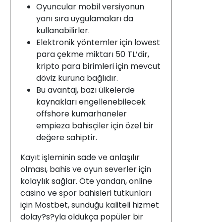
Oyuncular mobil versiyonun
yanı sıra uygulamaları da
kullanabilirler.
Elektronik yöntemler için lowest
para çekme miktarı 50 TL’dir,
kripto para birimleri için mevcut
döviz kuruna bağlıdır.
Bu avantaj, bazı ülkelerde
kaynakları engellenebilecek
offshore kumarhaneler
empieza bahisçiler için özel bir
değere sahiptir.
Kayıt işleminin sade ve anlaşılır
olması, bahis ve oyun severler için
kolaylık sağlar. Öte yandan, online
casino ve spor bahisleri tutkunları
için Mostbet, sunduğu kaliteli hizmet
dolay?s?yla oldukça popüler bir