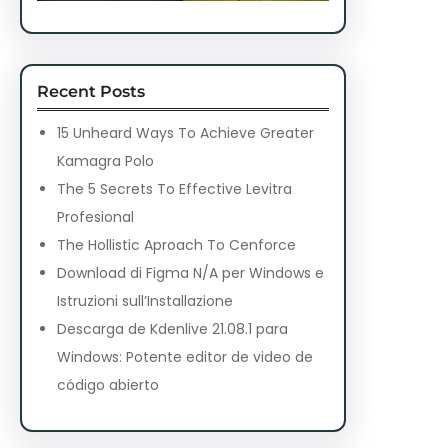
Recent Posts
15 Unheard Ways To Achieve Greater
Kamagra Polo
The 5 Secrets To Effective Levitra
Profesional
The Hollistic Aproach To Cenforce
Download di Figma N/A per Windows e
Istruzioni sull’Installazione
Descarga de Kdenlive 21.08.1 para
Windows: Potente editor de video de
código abierto