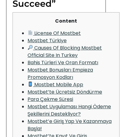
Succeed”
Content
License Of Mostbet
Mostbet Türkiye
Causes Of Blocking Mostbet
Official Site In Turkey
Bahis Türleri Ve Oran Formatı
Mostbet Bonusları Empieza
Promosyon Kodları
Mostbet Mobile App
Mostbet’te Ücretsiz Döndürme
Para Çekme Süresi
Mostbet Uygulaması Hangi Ödeme
Şekillerini Destekliyor?
Mostbet’e Giriş Yap Ve Kazanmaya
Başla!
Mostbet’te Kayıt Ve Giriş