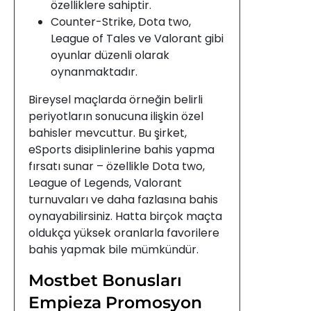
özelliklere sahiptir.
Counter-Strike, Dota two,
League of Tales ve Valorant gibi
oyunlar düzenli olarak
oynanmaktadır.
Bireysel maçlarda örneğin belirli
periyotların sonucuna ilişkin özel
bahisler mevcuttur. Bu şirket,
eSports disiplinlerine bahis yapma
fırsatı sunar – özellikle Dota two,
League of Legends, Valorant
turnuvaları ve daha fazlasına bahis
oynayabilirsiniz. Hatta birçok maçta
oldukça yüksek oranlarla favorilere
bahis yapmak bile mümkündür.
Mostbet Bonusları
Empieza Promosyon