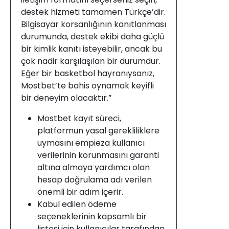
destek hizmeti tamamen Türkçe’dir.
Bilgisayar korsanlığının kanıtlanması
durumunda, destek ekibi daha güçlü
bir kimlik kanıtı isteyebilir, ancak bu
çok nadir karşılaşılan bir durumdur.
Eğer bir basketbol hayranıysanız,
Mostbet’te bahis oynamak keyifli
bir deneyim olacaktır.”
Mostbet kayıt süreci,
platformun yasal gerekliliklere
uymasını empieza kullanıcı
verilerinin korunmasını garanti
altına almaya yardımcı olan
hesap doğrulama adı verilen
önemli bir adım içerir.
Kabul edilen ödeme
seçeneklerinin kapsamlı bir
listesi için kullanıcılar tarafından