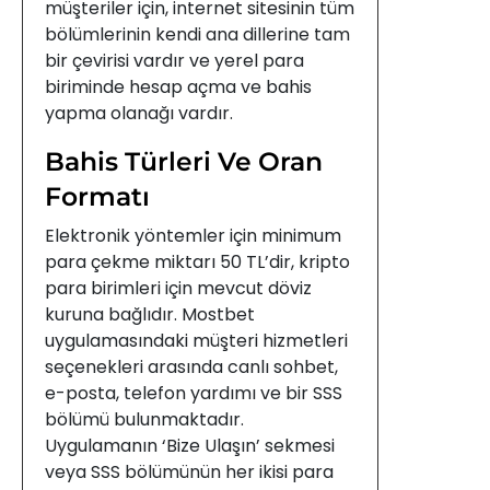
müşteriler için, internet sitesinin tüm
bölümlerinin kendi ana dillerine tam
bir çevirisi vardır ve yerel para
biriminde hesap açma ve bahis
yapma olanağı vardır.
Bahis Türleri Ve Oran
Formatı
Elektronik yöntemler için minimum
para çekme miktarı 50 TL’dir, kripto
para birimleri için mevcut döviz
kuruna bağlıdır. Mostbet
uygulamasındaki müşteri hizmetleri
seçenekleri arasında canlı sohbet,
e-posta, telefon yardımı ve bir SSS
bölümü bulunmaktadır.
Uygulamanın ‘Bize Ulaşın’ sekmesi
veya SSS bölümünün her ikisi para