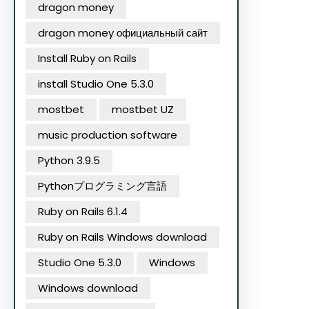
dragon money
dragon money официальный сайт
Install Ruby on Rails
install Studio One 5.3.0
mostbet
mostbet UZ
music production software
Python 3.9.5
Pythonプログラミング言語
Ruby on Rails 6.1.4
Ruby on Rails Windows download
Studio One 5.3.0
Windows
Windows download