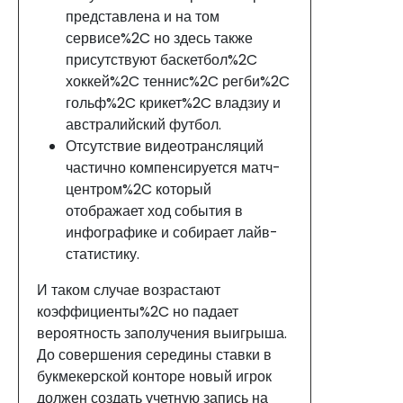
представлена и на том
сервисе%2C но здесь также
присутствуют баскетбол%2C
хоккей%2C теннис%2C регби%2C
гольф%2C крикет%2C владзиу и
австралийский футбол.
Отсутствие видеотрансляций
частично компенсируется матч-
центром%2C который
отображает ход события в
инфографике и собирает лайв-
статистику.
И таком случае возрастают
коэффициенты%2C но падает
вероятность заполучения выигрыша.
До совершения середины ставки в
букмекерской конторе новый игрок
должен создать учетную запись на