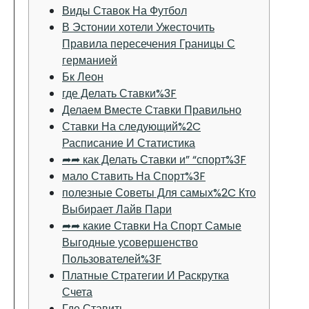
Виды Ставок На Футбол
В Эстонии хотели Ужесточить
Правила пересечения Границы С
германией
Бк Леон
где Делать Ставки%3F
Делаем Вместе Ставки Правильно
Ставки На следующий%2C
Расписание И Статистика
➦➦ как Делать Ставки и” “спорт%3F
мало Ставить На Спорт%3F
полезные Советы Для самых%2C Кто
Выбирает Лайв Пари
➦➦ какие Ставки На Спорт Самые
Выгодные усовершенство
Пользователей%3F
Платные Стратегии И Раскрутка
Счета
Где Ставить