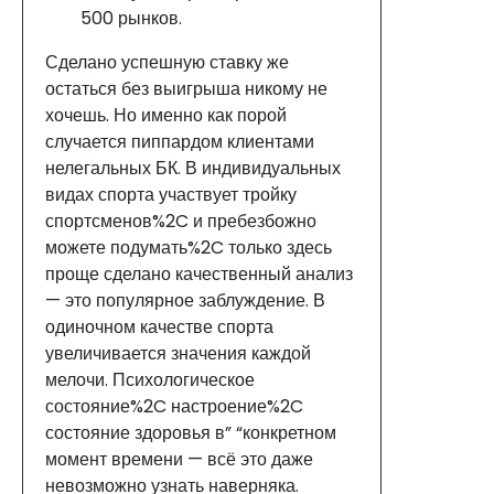
500 рынков.
Сделано успешную ставку же
остаться без выигрыша никому не
хочешь. Но именно как порой
случается пиппардом клиентами
нелегальных БК. В индивидуальных
видах спорта участвует тройку
спортсменов%2C и пребезбожно
можете подумать%2C только здесь
проще сделано качественный анализ
— это популярное заблуждение. В
одиночном качестве спорта
увеличивается значения каждой
мелочи. Психологическое
состояние%2C настроение%2C
состояние здоровья в” “конкретном
момент времени — всё это даже
невозможно узнать наверняка.