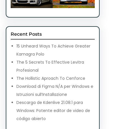
Recent Posts
15 Unheard Ways To Achieve Greater
Kamagra Polo
The 5 Secrets To Effective Levitra
Profesional
The Hollistic Aproach To Cenforce
Download di Figma N/A per Windows e
Istruzioni sull’Installazione
Descarga de Kdenlive 21.08.1 para
Windows: Potente editor de video de
código abierto