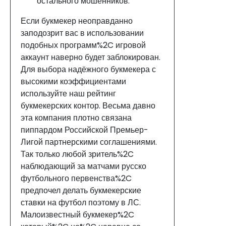
остального мошенников.
Если букмекер неоправданно
заподозрит вас в использовании
подобных программ%2C игровой
аккаунт наверно будет заблокирован.
Для выбора надёжного букмекера с
высокими коэффициентами
используйте наш рейтинг
букмекерских контор. Весьма давно
эта компания плотно связана
пиппардом Российской Премьер-
Лигой партнерскими соглашениями.
Так только любой зритель%2C
наблюдающий за матчами русско
футбольного первенства%2C
предпочел делать букмекерские
ставки на футбол поэтому в ЛС.
Малоизвестный букмекер%2C