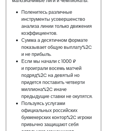
малозначимые лиги и чемпионаты.
Поленитесь различные
инструменты усовершенство
анализа линии только движения
коэффициентов.
Сумма а десятичном формате
показывает общую выплату%2C
и не прибыль.
Если мы начали с 1000 ₽
и проиграли восемь матчей
подряд%2C на девятый но
придется поставить четверти
миллиона%2C иначе
предыдущие ставки не окупятся.
Пользуясь услугами
официальных российских
букмекерских контор%2C игроки
привычно защищают себя