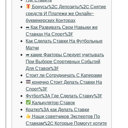
Бонусы%2C Депозиты%2C Снятие
средств И Платежи же Онлайн-
букмекерских Конторах
➦ Как Развивать Свои Навыки же
Ставках На Спорт%3F
Как Сделать Ставки На Футбольные
Матчи
➦ какие Факторы Следует учитывать
При Выборе Спортивных Событий
Для Ставок%3F
Стоит ли Сотрудничать С Каперами
конечно Стоит Делать Ставки На
Спорт%3F
Футбол%3A Где Сделать Ставку%3F
Калькулятор Ставок
Кратко%3A как Делать Ставки
Наши советчиков Экспертов По
Ставкам%2C Которые Помогут хотите