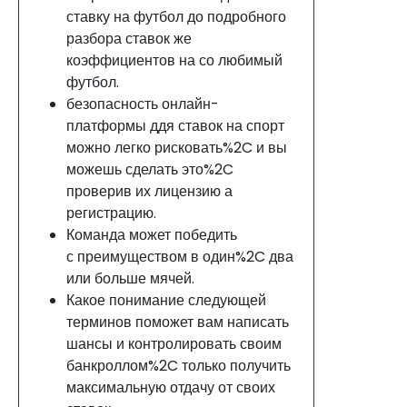
ставку на футбол до подробного
разбора ставок же
коэффициентов на со любимый
футбол.
безопасность онлайн-
платформы ддя ставок на спорт
можно легко рисковать%2C и вы
можешь сделать это%2C
проверив их лицензию а
регистрацию.
Команда может победить
с преимуществом в один%2C два
или больше мячей.
Какое понимание следующей
терминов поможет вам написать
шансы и контролировать своим
банкроллом%2C только получить
максимальную отдачу от своих