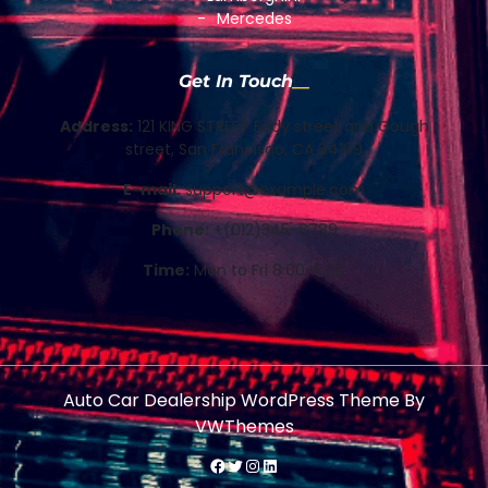
Mercedes
Get In Touch
Address:
121 KING STREET Eddy street and Gough
street, San Francisco, CA 94109
E-mail:
support@example.com
Phone:
+(012)345-6789
Time:
Mon to Fri 8:00-5:00
Auto Car Dealership WordPress Theme
By
VWThemes
#
Twitter
Instagram
LinkedIn