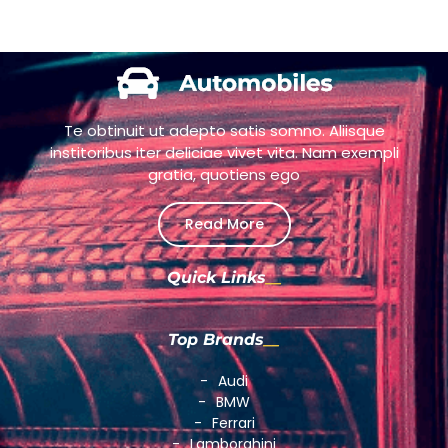
Te obtinuit ut adepto satis somno. Aliisque
institoribus iter deliciae vivet vita. Nam exempli
gratia, quotiens ego
Read More
Quick Links
Top Brands
Audi
BMW
Ferrari
Lamborghini