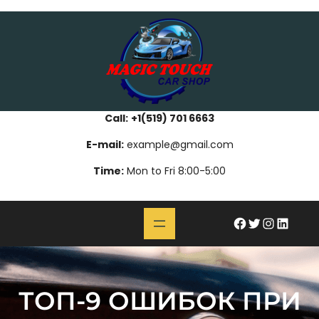
Skip
bahsegel
paribahis
bahsegel
bettilt
bahsegel
paribahis
bahsegel
bettilt
bahsegel
paribahis
bahsegel
to
content
Call:
+1(519) 701 6663
E-mail:
example@gmail.com
Time:
Mon to Fri 8:00-5:00
#
Twitter
Instagram
LinkedIn
ТОП-9 ОШИБОК ПРИ